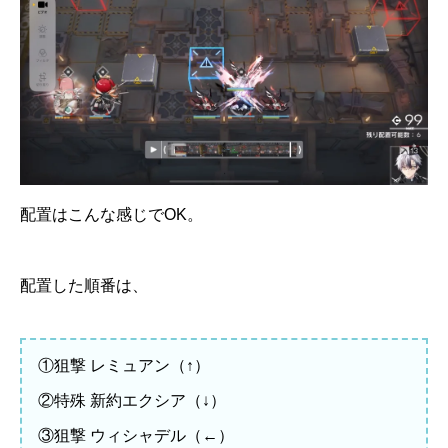
配置はこんな感じでOK。
配置した順番は、
①狙撃 レミュアン（↑）
②特殊 新約エクシア（↓）
③狙撃 ウィシャデル（←）