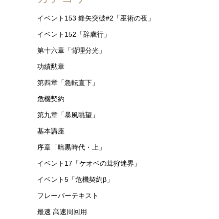
イベント153 鋒矢突破#2「巫術の夜」
イベント152「辞歳行」
第十六章「背理分光」
功績勲章
第四章「急転直下」
危機契約
第九章「暴風眺望」
基本講座
序章「暗黒時代・上」
イベント17「ケオベの茸狩迷界」
イベント5「危機契約β」
フレーバーテキスト
最速 高速周回用