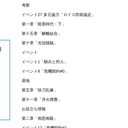
考察
イベント27 多元協力「ロドス防衛協定」
第一章「暗黒時代・下」
第十五章「解離結合」
第十章「光冠残蝕」
目
イベント
イベント1「騎兵と狩人」
イベント8「危機契約#0」
基地
第五章「快刀乱麻」
第十一章「淬火煙塵」
お役立ち情報
第二章「相思相殺」
イベント12「危機契約#1」