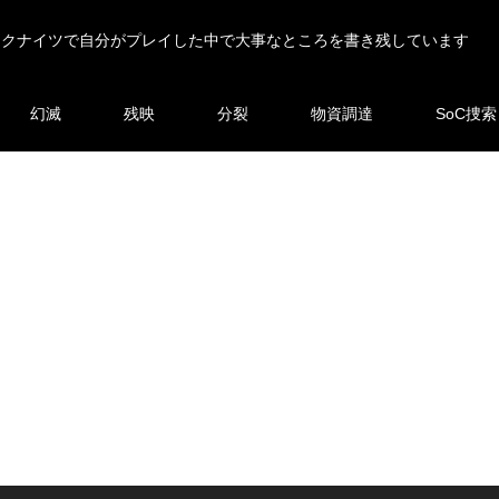
ークナイツで自分がプレイした中で大事なところを書き残しています
幻滅
残映
分裂
物資調達
SoC捜索