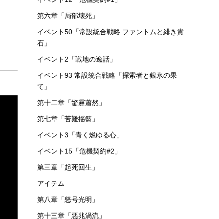
第六章「局部壊死」
イベント50「常設統合戦略 ファントムと緋き貴
石」
イベント2「戦地の逸話」
イベント93 常設統合戦略「探索者と銀氷の果
て」
第十二章「驚靂蕭然」
第七章「苦難揺籃」
イベント3「青く燃ゆる心」
イベント15「危機契約#2」
第三章「起死回生」
アイテム
第八章「怒号光明」
第十三章「悪兆渦流」