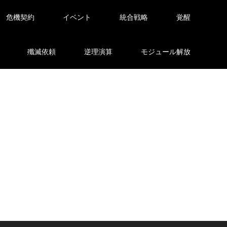
危機契約
イベント
統合戦略
覚醒
殲滅依頼
逆理演算
モジュール解放