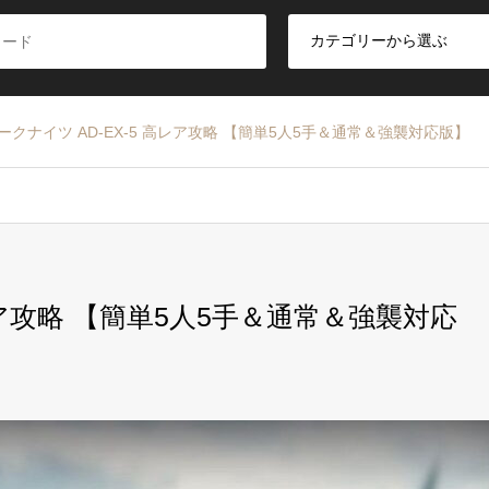
ークナイツ AD-EX-5 高レア攻略 【簡単5人5手＆通常＆強襲対応版】
レア攻略 【簡単5人5手＆通常＆強襲対応