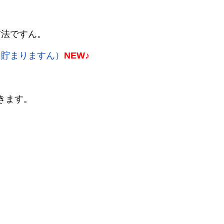
方法ですん。
に貯まりますん）
NEW♪
いきます。