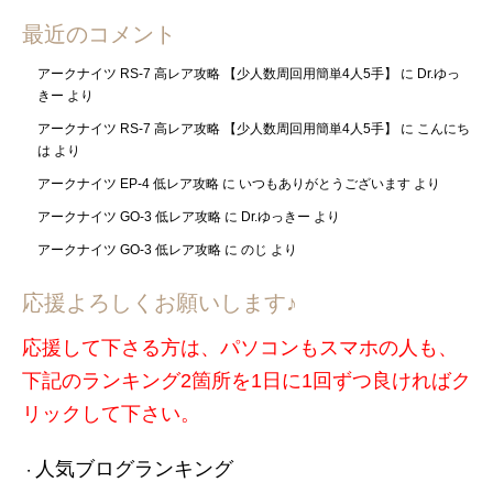
最近のコメント
アークナイツ RS-7 高レア攻略 【少人数周回用簡単4人5手】
に
Dr.ゆっ
きー
より
アークナイツ RS-7 高レア攻略 【少人数周回用簡単4人5手】
に
こんにち
は
より
アークナイツ EP-4 低レア攻略
に
いつもありがとうございます
より
アークナイツ GO-3 低レア攻略
に
Dr.ゆっきー
より
アークナイツ GO-3 低レア攻略
に
のじ
より
応援よろしくお願いします♪
応援して下さる方は、パソコンもスマホの人も、
下記のランキング2箇所を1日に1回ずつ良ければク
リックして下さい。
人気ブログランキング
・