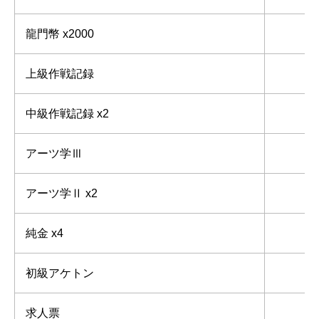
龍門幣 x2000
1
上級作戦記録
中級作戦記録 x2
アーツ学Ⅲ
アーツ学Ⅱ x2
純金 x4
初級アケトン
求人票