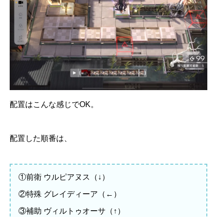
配置はこんな感じでOK。
配置した順番は、
①前衛 ウルピアヌス（↓）
②特殊 グレイディーア（←）
③補助 ヴィルトゥオーサ（↑）