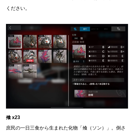
ください。
飧 x23
庶民の一日三食から生まれた化物「飧（ソン）」。倒さ