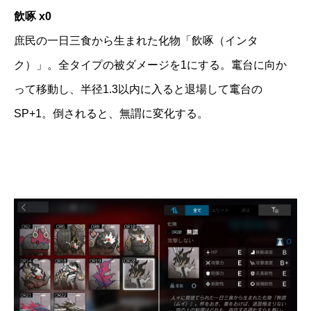
飲啄 x0
庶民の一日三食から生まれた化物「飲啄（インタ
ク）」。全タイプの被ダメージを1にする。竃台に向か
って移動し、半径1.3以内に入ると退場して竃台の
SP+1。倒されると、無謂に変化する。