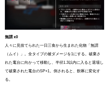
無謂 x0
人々に見捨てられた一日三食から生まれた化物「無謂
（ムイ）」。全タイプの被ダメージを1にする。破棄さ
れた竃台に向かって移動し、半径1.3以内に入ると退場し
て破棄された竃台のSP+1。倒されると、飲啄に変化す
る。