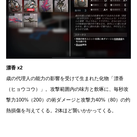
漂香 x2
歳の代理人の能力の影響を受けて生まれた化物「漂香
（ヒョウコウ）」。攻撃範囲内の味方と飲啄に、毎秒攻
撃力100%（200）の術ダメージと攻撃力40%（80）の灼
熱損傷を与えてくる。2体ほど襲いかかってくる。