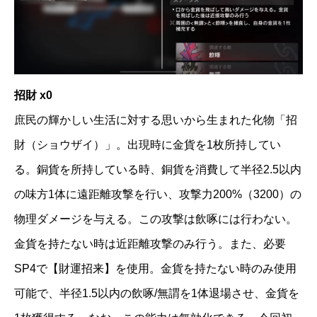
招財 x0
庶民の輝かしい生活に対する思いから生まれた化物「招
財（ショウザイ）」。出現時に金貨を1枚所持してい
る。銅貨を所持している時、銅貨を消費して半径2.5以内
の味方1体に遠距離攻撃を行い、攻撃力200%（3200）の
物理ダメージを与える。この攻撃は飲啄には行わない。
金貨を持たない時は近距離攻撃のみ行う。また、必要
SP4で【財運招来】を使用。金貨を持たない時のみ使用
可能で、半径1.5以内の飲啄/無謂を1体退場させ、金貨を