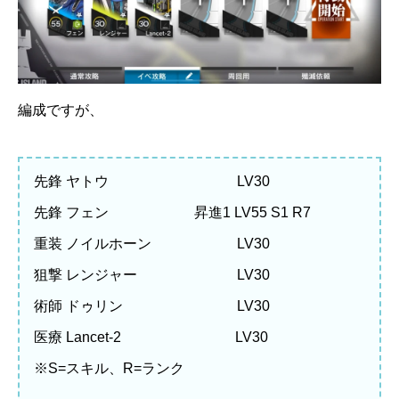
編成ですが、
先鋒 ヤトウ LV30
先鋒 フェン 昇進1 LV55 S1 R7
重装 ノイルホーン LV30
狙撃 レンジャー LV30
術師 ドゥリン LV30
医療 Lancet-2 LV30
※S=スキル、R=ランク