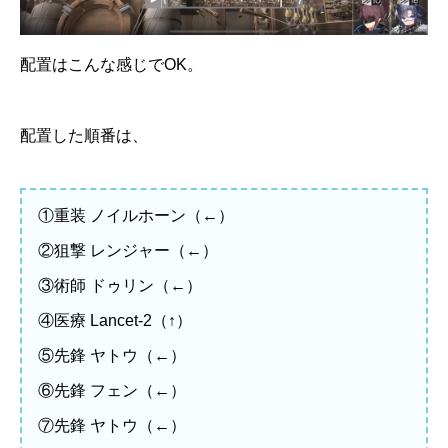
配置はこんな感じでOK。
配置した順番は、
①重装 ノイルホーン（←）
②狙撃 レンジャー（←）
③術師 ドゥリン（←）
④医療 Lancet-2（↑）
⑤先鋒 ヤトウ（←）
⑥先鋒 フェン（←）
⑦先鋒 ヤトウ（←）