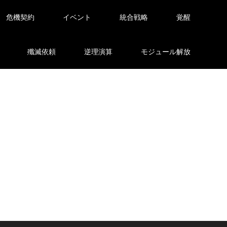
危機契約
イベント
統合戦略
覚醒
殲滅依頼
逆理演算
モジュール解放