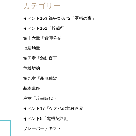
カテゴリー
イベント153 鋒矢突破#2「巫術の夜」
イベント152「辞歳行」
第十六章「背理分光」
功績勲章
第四章「急転直下」
危機契約
第九章「暴風眺望」
基本講座
序章「暗黒時代・上」
イベント17「ケオベの茸狩迷界」
イベント5「危機契約β」
フレーバーテキスト