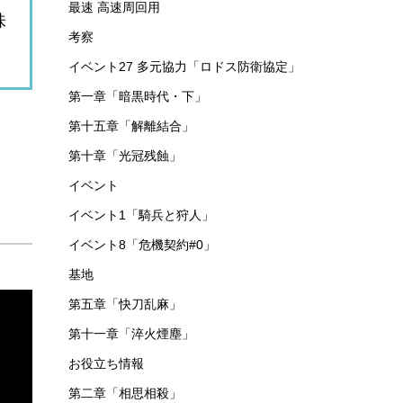
最速 高速周回用
味
考察
イベント27 多元協力「ロドス防衛協定」
第一章「暗黒時代・下」
第十五章「解離結合」
第十章「光冠残蝕」
イベント
イベント1「騎兵と狩人」
イベント8「危機契約#0」
基地
第五章「快刀乱麻」
第十一章「淬火煙塵」
お役立ち情報
第二章「相思相殺」