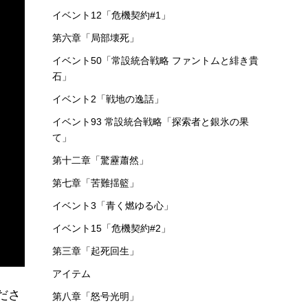
イベント12「危機契約#1」
第六章「局部壊死」
イベント50「常設統合戦略 ファントムと緋き貴
石」
イベント2「戦地の逸話」
イベント93 常設統合戦略「探索者と銀氷の果
て」
第十二章「驚靂蕭然」
第七章「苦難揺籃」
イベント3「青く燃ゆる心」
イベント15「危機契約#2」
第三章「起死回生」
アイテム
ださ
第八章「怒号光明」