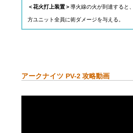
＜花火打上装置＞
導火線の火が到達すると
方ユニット全員に術ダメージを与える。
アークナイツ PV-2 攻略動画