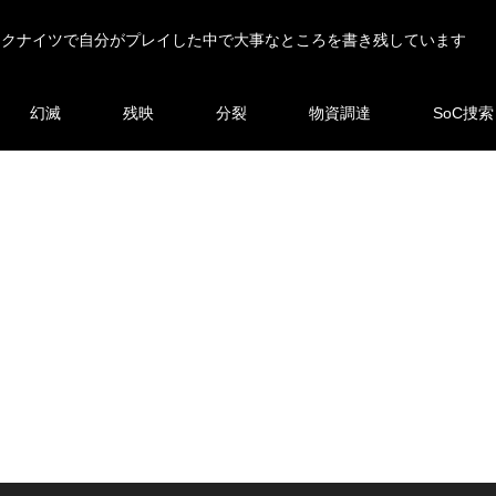
ークナイツで自分がプレイした中で大事なところを書き残しています
幻滅
残映
分裂
物資調達
SoC捜索