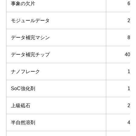
事象の欠片
6
モジュールデータ
2
データ補完マシン
8
データ補完チップ
40
ナノフレーク
1
SoC強化剤
1
上級砥石
2
半自然溶剤
4