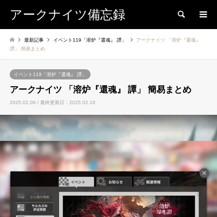
アークナイツ備忘録
検索
最新記事
イベント119「溶炉『還魂』 譚」
アークナイツ 「溶炉『還魂』
譚」 簡易まとめ
イベント119「溶炉『還魂』 譚」
アークナイツ 「溶炉『還魂』 譚」 簡易まとめ
2025.02.06 / 最終更新日：2025.02.10