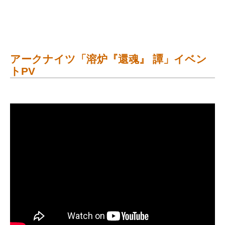
アークナイツ「溶炉『還魂』 譚」イベン
トPV