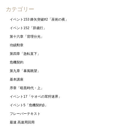
カテゴリー
イベント153 鋒矢突破#2「巫術の夜」
イベント152「辞歳行」
第十六章「背理分光」
功績勲章
第四章「急転直下」
危機契約
第九章「暴風眺望」
基本講座
序章「暗黒時代・上」
イベント17「ケオベの茸狩迷界」
イベント5「危機契約β」
フレーバーテキスト
最速 高速周回用