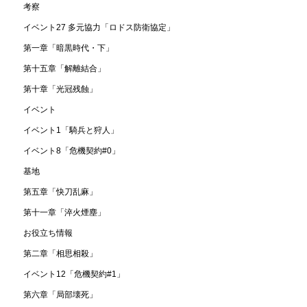
考察
イベント27 多元協力「ロドス防衛協定」
第一章「暗黒時代・下」
第十五章「解離結合」
第十章「光冠残蝕」
イベント
イベント1「騎兵と狩人」
イベント8「危機契約#0」
基地
第五章「快刀乱麻」
第十一章「淬火煙塵」
お役立ち情報
第二章「相思相殺」
イベント12「危機契約#1」
第六章「局部壊死」