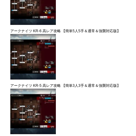
アークナイツ KR-6 高レア攻略 【簡単5人5手＆通常＆強襲対応版】
アークナイツ KR-5 高レア攻略 【簡単3人3手＆通常＆強襲対応版】