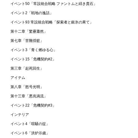
イベント50「常設統合戦略 ファントムと緋き貴石」
イベント2「戦地の逸話」
イベント93 常設統合戦略「探索者と銀氷の果て」
第十二章「驚靂蕭然」
第七章「苦難揺籃」
イベント3「青く燃ゆる心」
イベント15「危機契約#2」
第三章「起死回生」
アイテム
第八章「怒号光明」
第十三章「悪兆渦流」
イベント22「危機契約#3」
インテリア
イベント4「喧騒の掟」
イベント6「洪炉示歳」