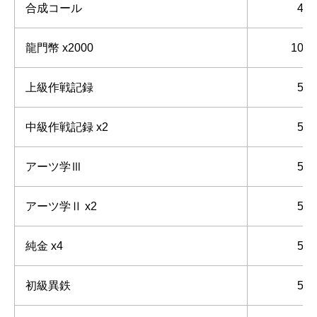
合成コール
4
龍門幣 x2000
10
上級作戦記録
5
中級作戦記録 x2
5
アーツ学Ⅲ
5
アーツ学Ⅱ x2
5
純金 x4
5
初級異鉄
5