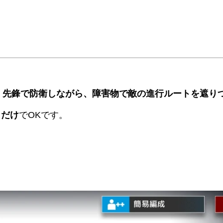
、
先鋒で防衛しながら、障害物で敵の進行ルートを遮り
くだけ
でOKです。