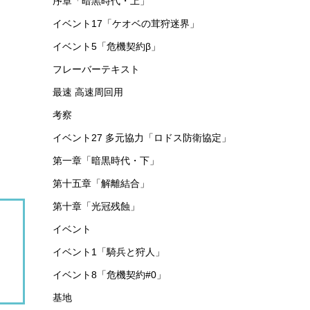
序章「暗黒時代・上」
イベント17「ケオベの茸狩迷界」
イベント5「危機契約β」
フレーバーテキスト
最速 高速周回用
考察
イベント27 多元協力「ロドス防衛協定」
第一章「暗黒時代・下」
第十五章「解離結合」
第十章「光冠残蝕」
イベント
イベント1「騎兵と狩人」
イベント8「危機契約#0」
基地