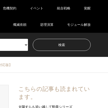
危機契約
イベント
統合戦略
覚醒
殲滅依頼
逆理演算
モジュール解放
章対応版】
こちらの記事も読まれてい
ます。
太陽すらも追い越して勲章シリーズ