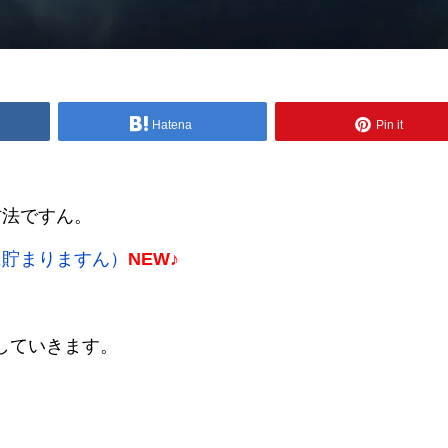
Hatena
Pin it
方法ですん。
に貯まりますん）
NEW♪
をしていきます。