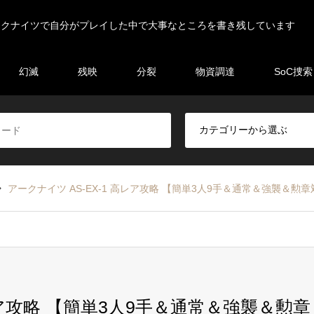
ークナイツで自分がプレイした中で大事なところを書き残しています
幻滅
残映
分裂
物資調達
SoC捜索
アークナイツ AS-EX-1 高レア攻略 【簡単3人9手＆通常＆強襲＆勲
高レア攻略 【簡単3人9手＆通常＆強襲＆勲章