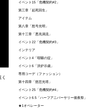
イベント15「危機契約#2」
第三章「起死回生」
アイテム
第八章「怒号光明」
第十三章「悪兆渦流」
イベント22「危機契約#3」
インテリア
イベント4「喧騒の掟」
イベント6「洪炉示歳」
専用コーデ（ファッション）
覧く
第十四章「慈悲光塔」
イベント25「危機契約#4」
イベント6.5「ハーフアニバーサリー後夜祭」
★1オペレーター