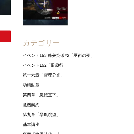
カテゴリー
イベント153 鋒矢突破#2「巫術の夜」
イベント152「辞歳行」
第十六章「背理分光」
功績勲章
第四章「急転直下」
危機契約
第九章「暴風眺望」
基本講座