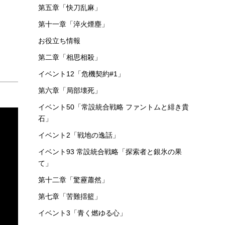
第五章「快刀乱麻」
第十一章「淬火煙塵」
お役立ち情報
第二章「相思相殺」
イベント12「危機契約#1」
第六章「局部壊死」
イベント50「常設統合戦略 ファントムと緋き貴
石」
イベント2「戦地の逸話」
イベント93 常設統合戦略「探索者と銀氷の果
て」
第十二章「驚靂蕭然」
第七章「苦難揺籃」
イベント3「青く燃ゆる心」