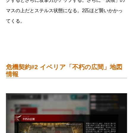
クするとさらに攻撃力がアップする。さらに「溟痕」の
マスの上だとステルス状態になる。2匹ほど襲いかかっ
てくる。
危機契約#2 イベリア「不朽の広間」地図
情報