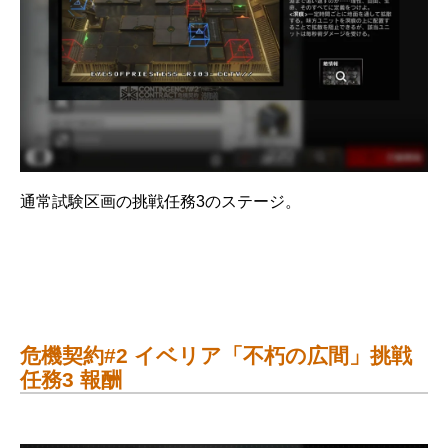
通常試験区画の挑戦任務3のステージ。
危機契約#2 イベリア「不朽の広間」挑戦
任務3 報酬