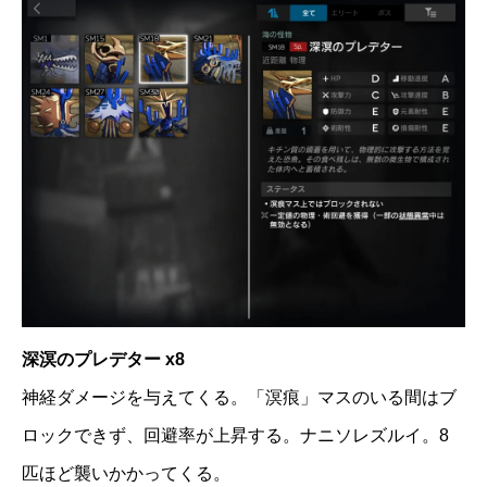
深溟のプレデター x8
神経ダメージを与えてくる。「溟痕」マスのいる間はブ
ロックできず、回避率が上昇する。ナニソレズルイ。8
匹ほど襲いかかってくる。