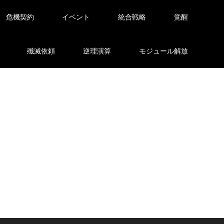
危機契約
イベント
統合戦略
覚醒
殲滅依頼
逆理演算
モジュール解放