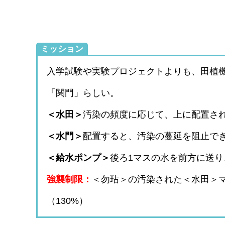
ミッション
入学試験や実験プロジェクトよりも、田植
「関門」らしい。
＜水田＞
汚染の頻度に応じて、上に配置さ
＜水門＞
配置すると、汚染の蔓延を阻止で
＜給水ポンプ＞
後ろ1マスの水を前方に送
強襲制限：
＜勿玷＞の汚染された＜水田＞
（130%）