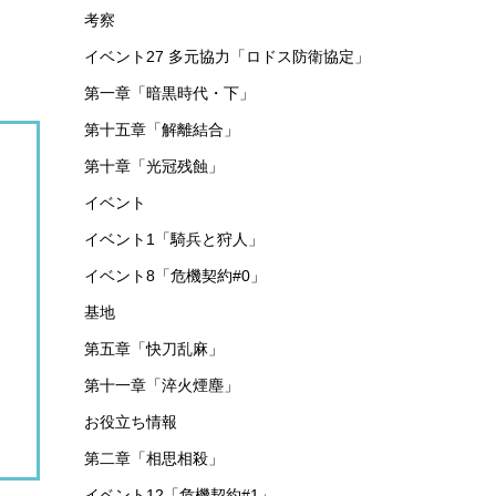
考察
イベント27 多元協力「ロドス防衛協定」
第一章「暗黒時代・下」
第十五章「解離結合」
第十章「光冠残蝕」
イベント
イベント1「騎兵と狩人」
。
イベント8「危機契約#0」
基地
第五章「快刀乱麻」
第十一章「淬火煙塵」
お役立ち情報
第二章「相思相殺」
イベント12「危機契約#1」