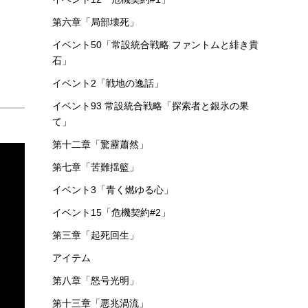
第六章「局部壊死」
イベント50「常設統合戦略 ファントムと緋き貴
石」
イベント2「戦地の逸話」
イベント93 常設統合戦略「探索者と銀氷の果
て」
第十二章「驚靂蕭然」
第七章「苦難揺籃」
イベント3「青く燃ゆる心」
イベント15「危機契約#2」
第三章「起死回生」
アイテム
第八章「怒号光明」
第十三章「悪兆渦流」