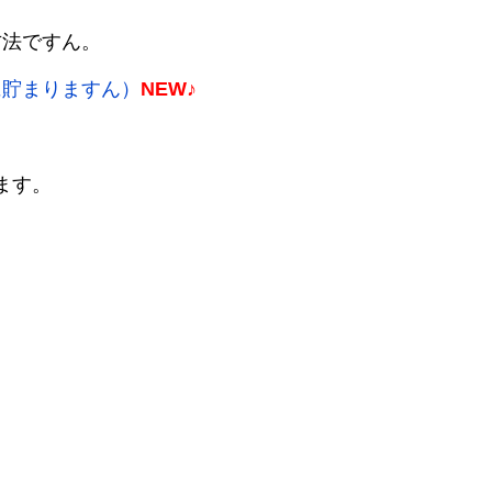
方法ですん。
に貯まりますん）
NEW♪
きます。