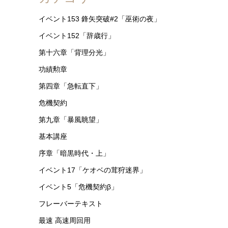
イベント153 鋒矢突破#2「巫術の夜」
イベント152「辞歳行」
第十六章「背理分光」
功績勲章
第四章「急転直下」
危機契約
第九章「暴風眺望」
基本講座
序章「暗黒時代・上」
イベント17「ケオベの茸狩迷界」
イベント5「危機契約β」
フレーバーテキスト
最速 高速周回用