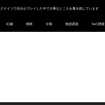
ークナイツで自分がプレイした中で大事なところを書き残しています
幻滅
残映
分裂
物資調達
SoC捜索