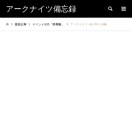
アークナイツ備忘録
検索
最新記事
イベント105「懐黍離」
アークナイツ HS-TR-2 攻略