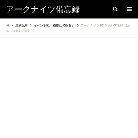
アークナイツ備忘録
検索
最新記事
イベント91「樹影にて眠る」
アークナイツ FD-3 高レア攻略 【通
常＆強襲対応版】