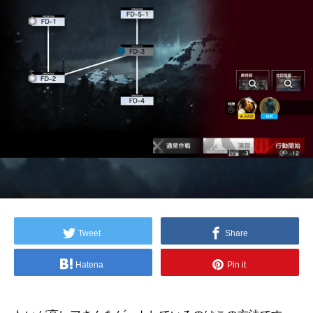
Tweet
Share
Hatena
Pin it