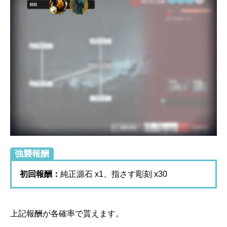
強襲報酬
初回報酬：
純正源石 x1、指さす彫刻 x30
上記報酬が各確率で貰えます。