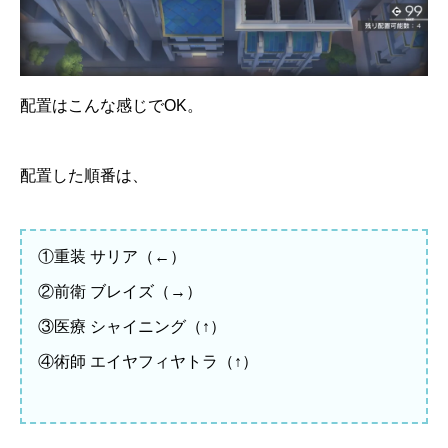
配置はこんな感じでOK。
配置した順番は、
①重装 サリア（←）
②前衛 ブレイズ（→）
③医療 シャイニング（↑）
④術師 エイヤフィヤトラ（↑）