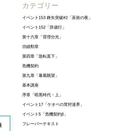
カテゴリー
イベント153 鋒矢突破#2「巫術の夜」
イベント152「辞歳行」
第十六章「背理分光」
功績勲章
第四章「急転直下」
危機契約
第九章「暴風眺望」
基本講座
序章「暗黒時代・上」
イベント17「ケオベの茸狩迷界」
イベント5「危機契約β」
フレーバーテキスト
嫌