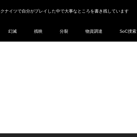
ークナイツで自分がプレイした中で大事なところを書き残しています
幻滅
残映
分裂
物資調達
SoC捜索