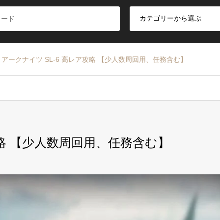
アークナイツ SL-6 高レア攻略 【少人数周回用、任務含む】
攻略 【少人数周回用、任務含む】