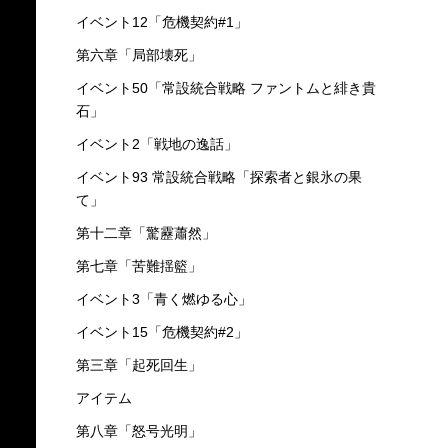
イベント12「危機契約#1」
第六章「局部壊死」
イベント50「常設統合戦略 ファントムと緋き貴
石」
イベント2「戦地の逸話」
イベント93 常設統合戦略「探索者と銀氷の果
て」
第十二章「驚靂蕭然」
第七章「苦難揺籃」
イベント3「青く燃ゆる心」
イベント15「危機契約#2」
第三章「起死回生」
アイテム
第八章「怒号光明」