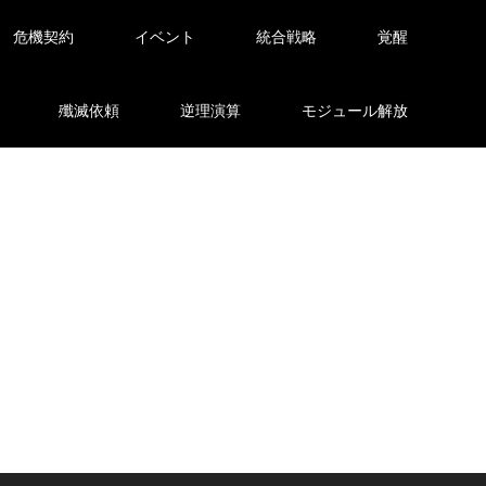
危機契約
イベント
統合戦略
覚醒
殲滅依頼
逆理演算
モジュール解放