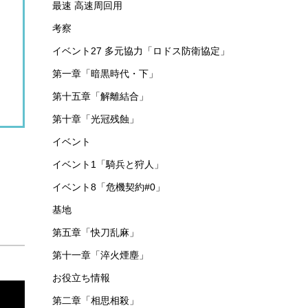
最速 高速周回用
考察
イベント27 多元協力「ロドス防衛協定」
第一章「暗黒時代・下」
第十五章「解離結合」
第十章「光冠残蝕」
イベント
イベント1「騎兵と狩人」
イベント8「危機契約#0」
基地
第五章「快刀乱麻」
第十一章「淬火煙塵」
お役立ち情報
第二章「相思相殺」