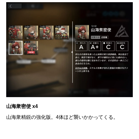
山海衆密使 x4
山海衆精鋭の強化版。4体ほど襲いかかってくる。