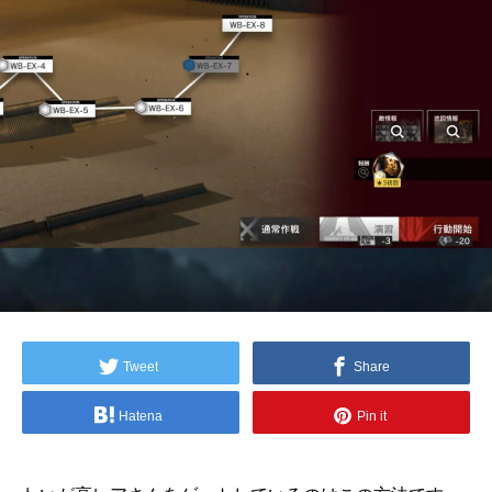
Tweet
Share
Hatena
Pin it