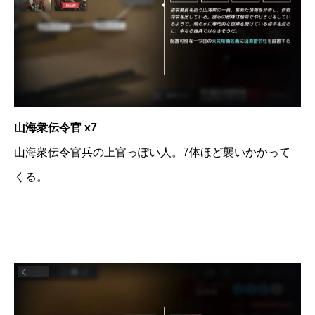
山海衆伝令官 x7
山海衆伝令官兵の上官っぽい人。7体ほど襲いかかって
くる。