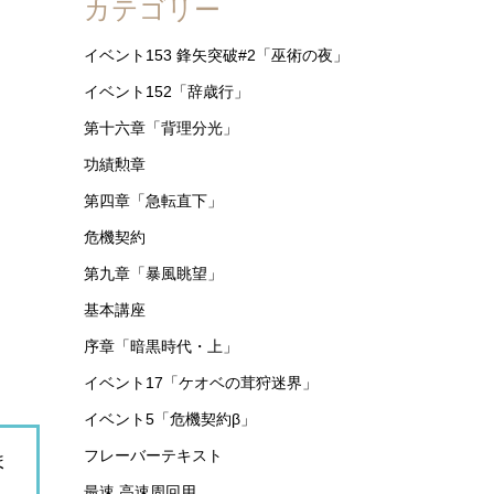
カテゴリー
イベント153 鋒矢突破#2「巫術の夜」
イベント152「辞歳行」
第十六章「背理分光」
功績勲章
第四章「急転直下」
危機契約
第九章「暴風眺望」
基本講座
序章「暗黒時代・上」
イベント17「ケオベの茸狩迷界」
イベント5「危機契約β」
フレーバーテキスト
ま
最速 高速周回用