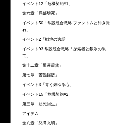
イベント12「危機契約#1」
第六章「局部壊死」
イベント50「常設統合戦略 ファントムと緋き貴
石」
イベント2「戦地の逸話」
イベント93 常設統合戦略「探索者と銀氷の果
て」
第十二章「驚靂蕭然」
第七章「苦難揺籃」
イベント3「青く燃ゆる心」
イベント15「危機契約#2」
第三章「起死回生」
アイテム
第八章「怒号光明」