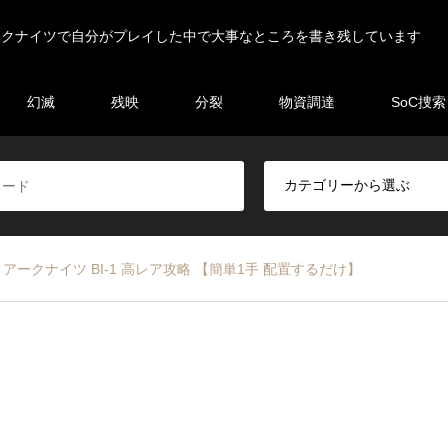
ークナイツで自分がプレイした中で大事なところを書き残しています
幻滅
残映
分裂
物資調達
SoC捜索
アークナイツ BI-1 高レア攻略 【簡単1手 配置するだけ】