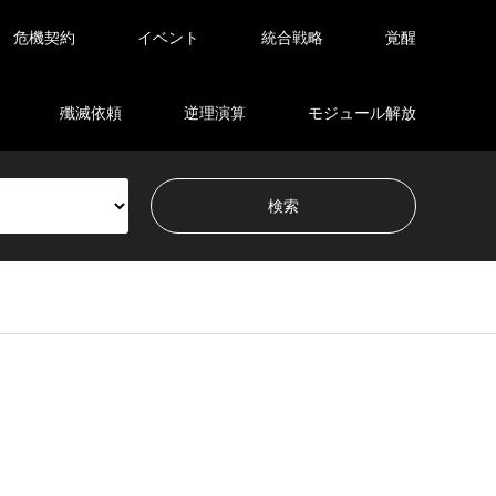
危機契約
イベント
統合戦略
覚醒
殲滅依頼
逆理演算
モジュール解放