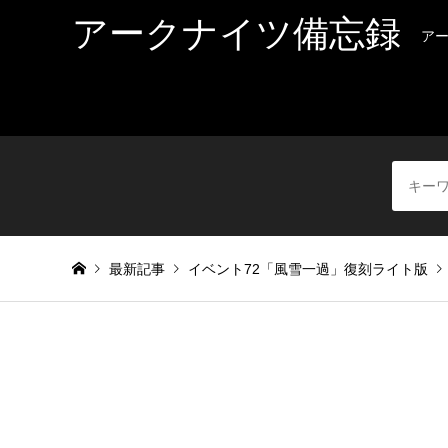
アークナイツ備忘録
ア
最新記事
イベント72「風雪一過」復刻ライト版