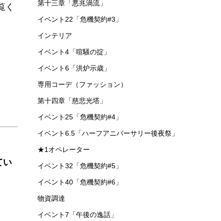
第十三章「悪兆渦流」
覧く
イベント22「危機契約#3」
インテリア
イベント4「喧騒の掟」
イベント6「洪炉示歳」
専用コーデ（ファッション）
第十四章「慈悲光塔」
イベント25「危機契約#4」
イベント6.5「ハーフアニバーサリー後夜祭」
★1オペレーター
てい
イベント32「危機契約#5」
イベント40「危機契約#6」
物資調達
イベント7「午後の逸話」