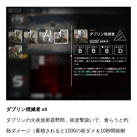
ダブリン焼滅者 x4
ダブリンの火炎放射器野郎。術攻撃扱いで、食らうと灼
熱ダメージ（蓄積されると1200の術ダメ＆10秒間術耐