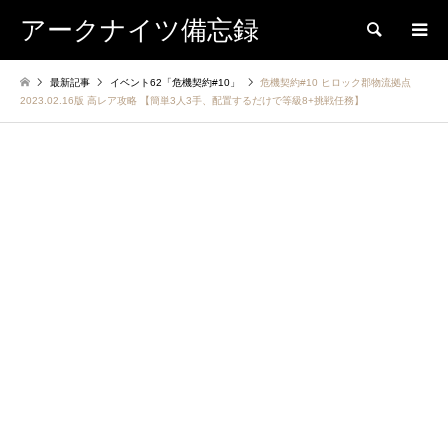
アークナイツ備忘録
検索
最新記事
イベント62「危機契約#10」
危機契約#10 ヒロック郡物流拠点
2023.02.16版 高レア攻略 【簡単3人3手、配置するだけで等級8+挑戦任務】