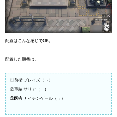
配置はこんな感じでOK。
配置した順番は、
①前衛 ブレイズ（→）
②重装 サリア（→）
③医療 ナイチンゲール（→）