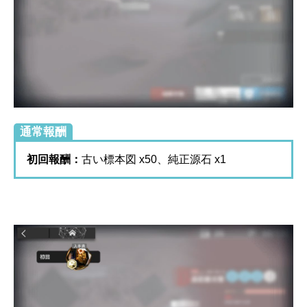
通常報酬
初回報酬：
古い標本図 x50、純正源石 x1