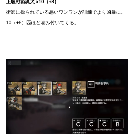
上級戦術猟犬 x10（+8）
術師に操られている悪いワンワンが訓練でより凶暴に。
10（+8）匹ほど噛み付いてくる。