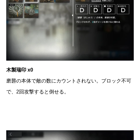
木製瑞印 x0
磨礱の本体で敵の数にカウントされない。ブロック不可
で、2回攻撃すると倒せる。