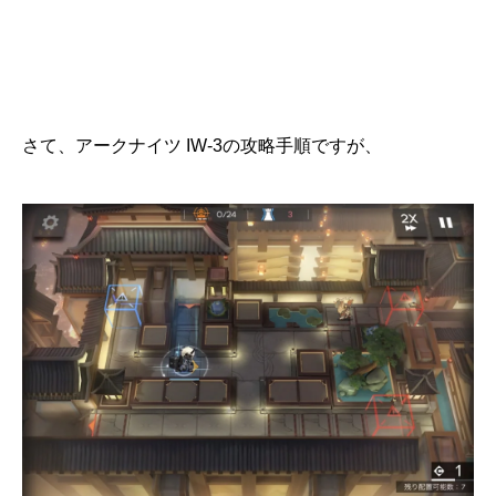
さて、アークナイツ IW-3の攻略手順ですが、