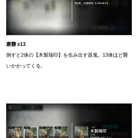
磨礱 x13
倒すと2体の【木製瑞印】を生み出す器鬼。13体ほど襲
いかかってくる。