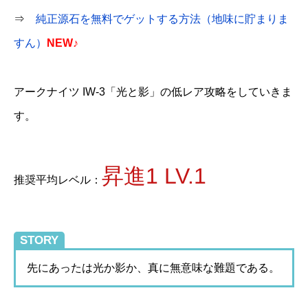
⇒
純正源石を無料でゲットする方法（地味に貯まりま
すん）
NEW♪
アークナイツ IW-3「光と影」の低レア攻略をしていきま
す。
昇進1 LV.1
推奨平均レベル：
STORY
先にあったは光か影か、真に無意味な難題である。