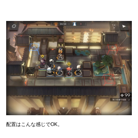
配置はこんな感じでOK。