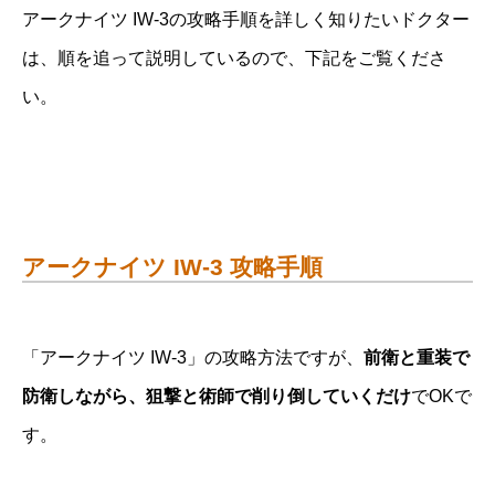
アークナイツ IW-3の攻略手順を詳しく知りたいドクター
は、順を追って説明しているので、下記をご覧くださ
い。
アークナイツ IW-3 攻略手順
「アークナイツ IW-3」の攻略方法ですが、
前衛と重装で
防衛しながら、狙撃と術師で削り倒していくだけ
でOKで
す。