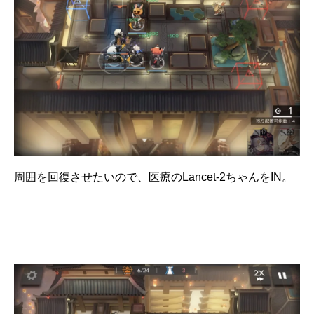
周囲を回復させたいので、医療のLancet-2ちゃんをIN。