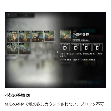
小説の巻物 x0
俗心の本体で敵の数にカウントされない。ブロック不可