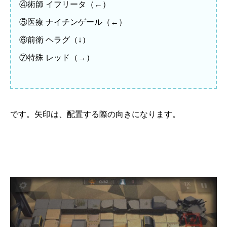
④術師 イフリータ（←）
⑤医療 ナイチンゲール（←）
⑥前衛 ヘラグ（↓）
⑦特殊 レッド（→）
です。矢印は、配置する際の向きになります。