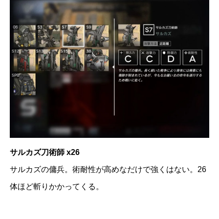
サルカズ刀術師 x26
サルカズの傭兵。術耐性が高めなだけで強くはない。26
体ほど斬りかかってくる。