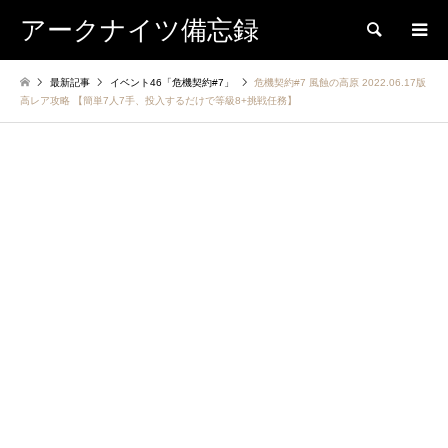
アークナイツ備忘録
検索
最新記事
イベント46「危機契約#7」
危機契約#7 風蝕の高原 2022.06.17版
高レア攻略 【簡単7人7手、投入するだけで等級8+挑戦任務】