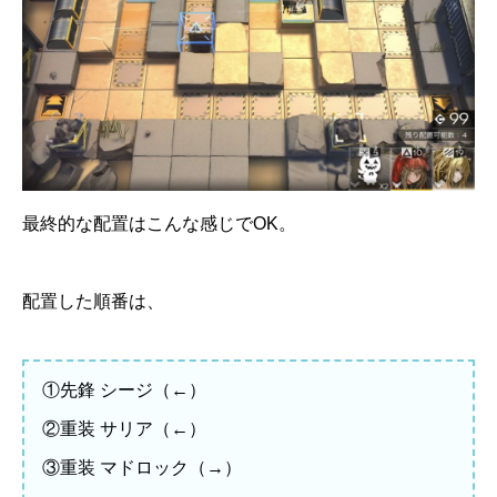
最終的な配置はこんな感じでOK。
配置した順番は、
①先鋒 シージ（←）
②重装 サリア（←）
③重装 マドロック（→）