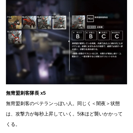
無冑盟刺客隊長 x5
無冑盟刺客のベテランっぽい人。同じく＜闇夜＞状態
は、攻撃力が毎秒上昇していく。5体ほど襲いかかって
くる。