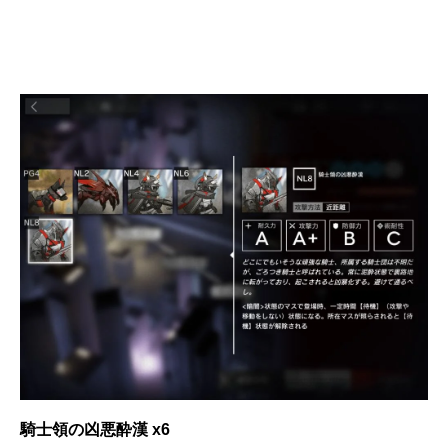
騎士領の凶悪酔漢 x6