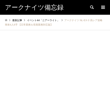
アークナイツ備忘録
検索
最新記事
イベント44「ニアーライト」
アークナイツ NL-EX-3 高レア攻略
簡単4人6手 【日常業務＆長期業務対応版】