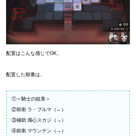
配置はこんな感じでOK。
配置した順番は、
①＜騎士の紋章＞
②前衛 ラ・プルマ（←）
③補助 濁心スカジ（→）
④前衛 マウンテン（→）