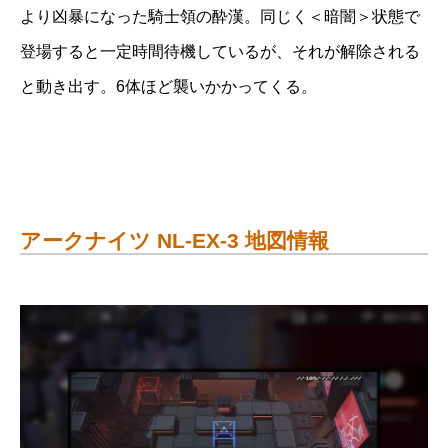
より凶暴になった騎士領の酔漢。同じく＜暗闇＞状態で
登場すると一定時間待機しているが、それが解除される
と動き出す。6体ほど襲いかかってくる。
アークナイツ NL-EX-3 地図情報