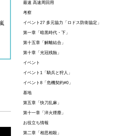
最速 高速周回用
考察
嵐
イベント27 多元協力「ロドス防衛協定」
第一章「暗黒時代・下」
第十五章「解離結合」
第十章「光冠残蝕」
イベント
イベント1「騎兵と狩人」
イベント8「危機契約#0」
基地
第五章「快刀乱麻」
第十一章「淬火煙塵」
お役立ち情報
第二章「相思相殺」