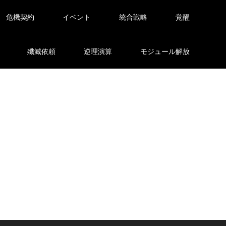
危機契約
イベント
統合戦略
覚醒
殲滅依頼
逆理演算
モジュール解放