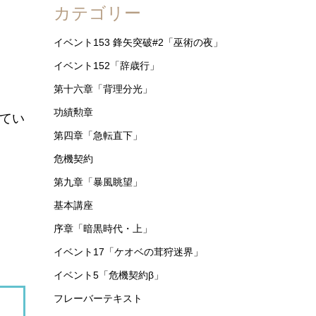
カテゴリー
イベント153 鋒矢突破#2「巫術の夜」
イベント152「辞歳行」
第十六章「背理分光」
功績勲章
してい
第四章「急転直下」
危機契約
第九章「暴風眺望」
基本講座
序章「暗黒時代・上」
イベント17「ケオベの茸狩迷界」
イベント5「危機契約β」
フレーバーテキスト