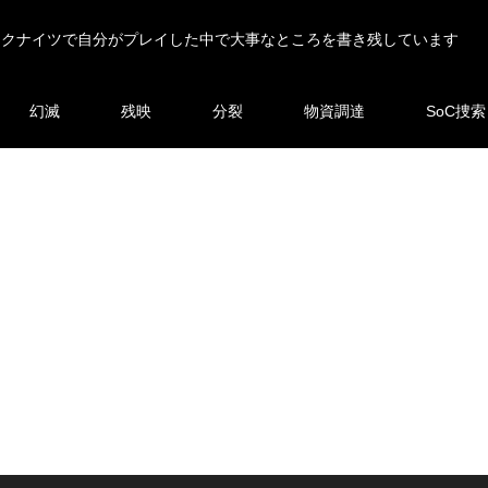
ークナイツで自分がプレイした中で大事なところを書き残しています
幻滅
残映
分裂
物資調達
SoC捜索