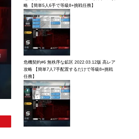
略 【簡単5人6手で等級8+挑戦任務】
危機契約#6 無秩序な鉱区 2022.03.12版 高レア
攻略 【簡単7人7手配置するだけで等級8+挑戦
任務】