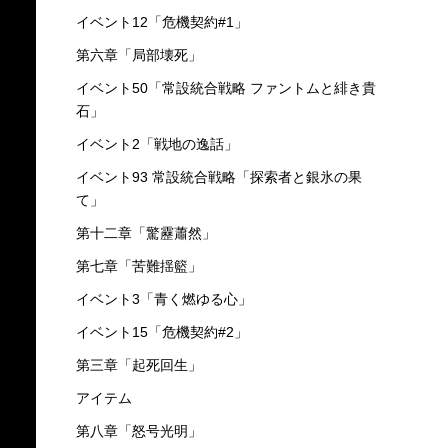
イベント12「危機契約#1」
第六章「局部壊死」
イベント50「常設統合戦略 ファントムと緋き貴
石」
イベント2「戦地の逸話」
イベント93 常設統合戦略「探索者と銀氷の果
て」
第十二章「驚靂蕭然」
第七章「苦難揺籃」
イベント3「青く燃ゆる心」
イベント15「危機契約#2」
第三章「起死回生」
アイテム
第八章「怒号光明」