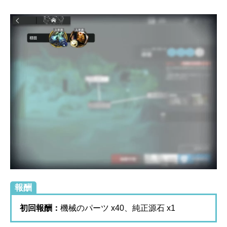
報酬
初回報酬：
機械のパーツ x40、純正源石 x1