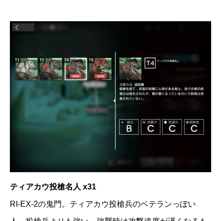
ティアカウ投槍名人 x31
RI-EX-2の鬼門。ティアカウ投槍兵のベテランっぽい