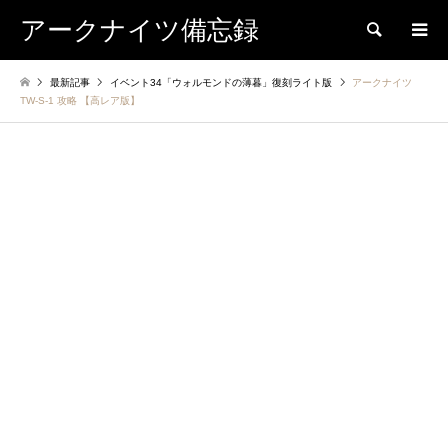
アークナイツ備忘録
検索
最新記事
イベント34「ウォルモンドの薄暮」復刻ライト版
アークナイツ
TW-S-1 攻略 【高レア版】