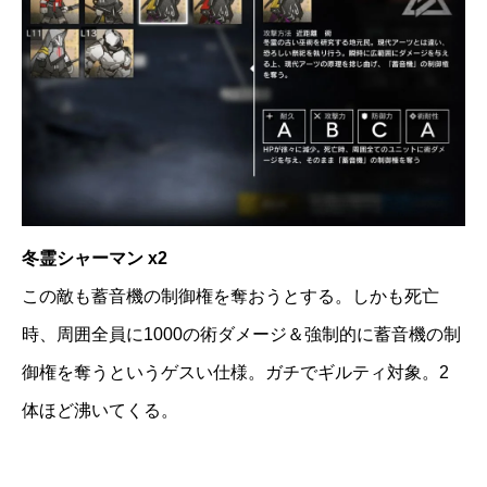
冬霊シャーマン x2
この敵も蓄音機の制御権を奪おうとする。しかも死亡
時、周囲全員に1000の術ダメージ＆強制的に蓄音機の制
御権を奪うというゲスい仕様。ガチでギルティ対象。2
体ほど沸いてくる。