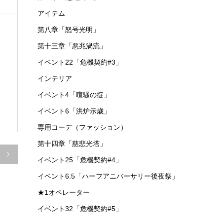
アイテム
第八章「怒号光明」
第十三章「悪兆渦流」
イベント22「危機契約#3」
インテリア
イベント4「喧騒の掟」
イベント6「洪炉示歳」
専用コーデ（ファッション）
第十四章「慈悲光塔」

イベント25「危機契約#4」
イベント6.5「ハーフアニバーサリー後夜祭」
★1オペレーター
イベント32「危機契約#5」