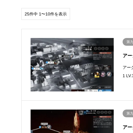
25件中 1〜10件を表示
第
アー
アー
1 
第
アー