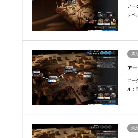
アー
レベ
第
アー
アー
ル：
第