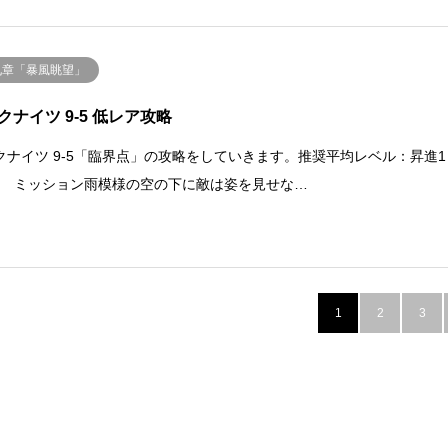
九章「暴風眺望」
クナイツ 9-5 低レア攻略
クナイツ 9-5「臨界点」の攻略をしていきます。推奨平均レベル：昇進1
.40 ミッション雨模様の空の下に敵は姿を見せな…
1
2
3