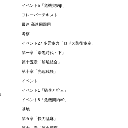
イベント5「危機契約β」
フレーバーテキスト
最速 高速周回用
考察
イベント27 多元協力「ロドス防衛協定」
第一章「暗黒時代・下」
第十五章「解離結合」
第十章「光冠残蝕」
イベント
イベント1「騎兵と狩人」
進
イベント8「危機契約#0」
基地
第五章「快刀乱麻」