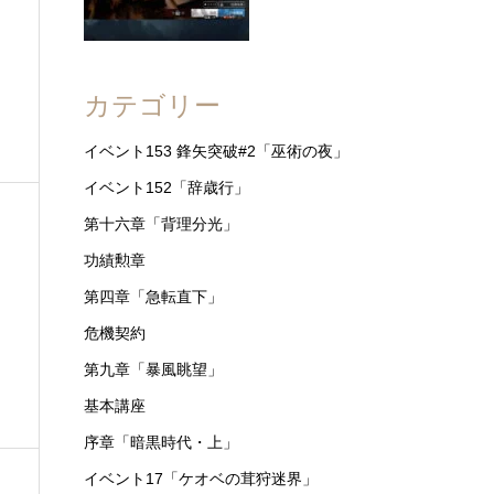
カテゴリー
イベント153 鋒矢突破#2「巫術の夜」
イベント152「辞歳行」
第十六章「背理分光」
功績勲章
第四章「急転直下」
危機契約
第九章「暴風眺望」
基本講座
序章「暗黒時代・上」
イベント17「ケオベの茸狩迷界」