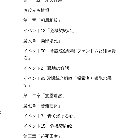
第十一章「淬火煙塵」
お役立ち情報
第二章「相思相殺」
イベント12「危機契約#1」
第六章「局部壊死」
イベント50「常設統合戦略 ファントムと緋き貴
石」
イベント2「戦地の逸話」
イベント93 常設統合戦略「探索者と銀氷の果
て」
第十二章「驚靂蕭然」
第七章「苦難揺籃」
進
イベント3「青く燃ゆる心」
イベント15「危機契約#2」
第三章「起死回生」