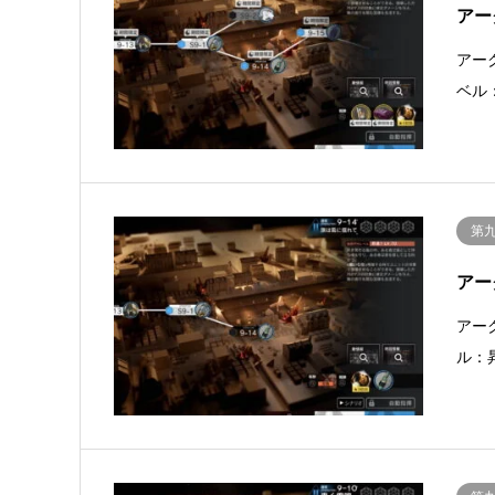
アー
アー
ベル
第
アー
アー
ル：