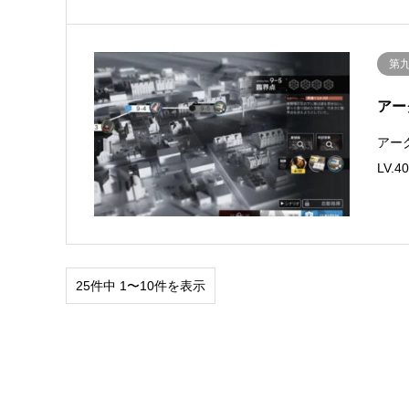
第
アー
アー
LV
25件中 1〜10件を表示