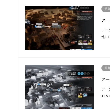
第
アー
アー
進1
第
アー
アー
1 