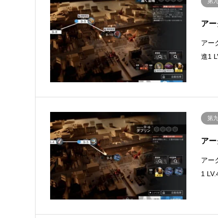
第
アー
アー
進1
第
アー
アー
1 