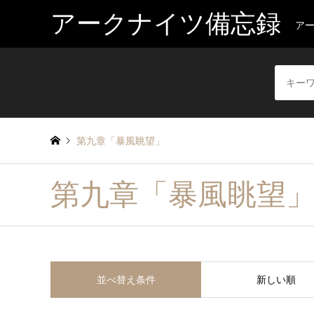
アークナイツ備忘録
ア
第九章「暴風眺望」
第九章「暴風眺望
並べ替え条件
新しい順