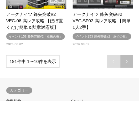
アークナイツ 鋒矢突破#2
アークナイツ 鋒矢突破#2
VEC-08 高レア攻略 【ほぼ置
VEC-SP02 高レア攻略 【簡単
くだけ簡単＆勲章対応版】
1人2手】
イベント153 鋒矢突破#2「巫術の夜」
イベント153 鋒矢突破#2「巫術の夜」
2026.08.02
2026.08.02
191件中 1〜10件を表示


カテゴリー
危機契約
イベント
統合戦略
覚醒
幻滅
残映
分裂
物資調達
SoC捜索
殲滅依頼
逆理演算
モジュール解放